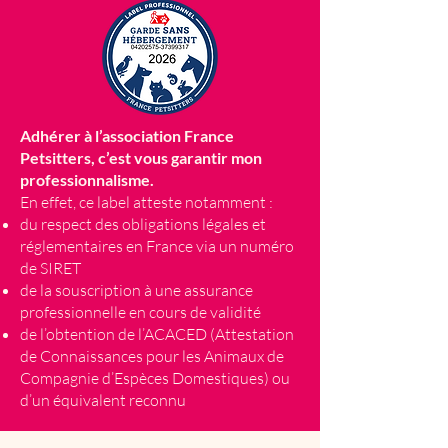
Adhérer à l’association France
Petsitters, c’est vous garantir mon
professionnalisme.
En effet, ce label atteste notamment :
du respect des obligations légales et
réglementaires en France via un numéro
de SIRET
de la souscription à une assurance
professionnelle en cours de validité
de l’obtention de l’ACACED (Attestation
de Connaissances pour les Animaux de
Compagnie d’Espèces Domestiques) ou
d’un équivalent reconnu